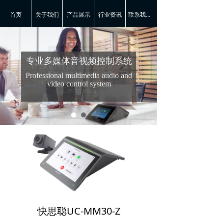
首页
关于我们
产品展示
行业资讯
联系我们-快思聪
专业多媒体音视频控制系统
科技新时代，智控新未来
New era science and
Professional multimedia audio and
technology--new century of
video control system
Electronics
快思聪UC-MM30-Z