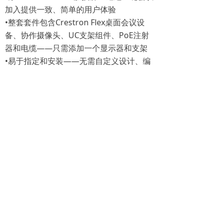
加入提供一致、简单的用户体验
•整套套件包含Crestron Flex桌面会议设
备、协作摄像头、UC支架组件、PoE注射
器和电缆——只需添加一个显示器和支架
•易于指定和安装——无需自定义设计、编
程或软件安装
•通过XiO Cloud®服务进行网络管理、配
置和系统警报
•Crestron Flex Care提供高级支持（可
选）
•企业级安全-通过任何企业或SMB网络安
全连接和通信
•最多支持三个视频显示器（不包括在内）
版权所有：
CRESTRON快思聪-福建快思创科技有限公司