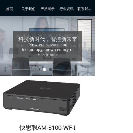
首页
关于我们
产品展示
行业资讯
联系我们-快思聪
专业多媒体音视频控制系统
科技新时代，智控新未来
New era science and
Professional multimedia audio and
technology--new century of
video control system
Electronics
快思聪AM-3100-WF-I